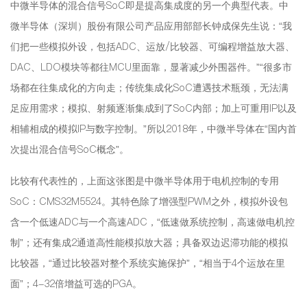
中微半导体的混合信号SoC即是提高集成度的另一个典型代表。中
微半导体（深圳）股份有限公司产品应用部部长钟成保先生说：“我
们把一些模拟外设，包括ADC、运放/比较器、可编程增益放大器、
DAC、LDO模块等都往MCU里面靠，显著减少外围器件。”“很多市
场都在往集成化的方向走；传统集成化SoC遭遇技术瓶颈，无法满
足应用需求；模拟、射频逐渐集成到了SoC内部；加上可重用IP以及
相辅相成的模拟IP与数字控制。”所以2018年，中微半导体在“国内首
次提出混合信号SoC概念”。
比较有代表性的，上面这张图是中微半导体用于电机控制的专用
SoC：CMS32M5524。其特色除了增强型PWM之外，模拟外设包
含一个低速ADC与一个高速ADC，“低速做系统控制，高速做电机控
制”；还有集成2通道高性能模拟放大器；具备双边迟滞功能的模拟
比较器，“通过比较器对整个系统实施保护”，“相当于4个运放在里
面”；4-32倍增益可选的PGA。