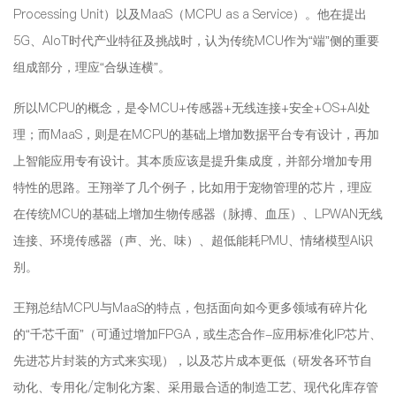
Processing Unit）以及MaaS（MCPU as a Service）。他在提出
5G、AIoT时代产业特征及挑战时，认为传统MCU作为“端”侧的重要
组成部分，理应“合纵连横”。
所以MCPU的概念，是令MCU+传感器+无线连接+安全+OS+AI处
理；而MaaS，则是在MCPU的基础上增加数据平台专有设计，再加
上智能应用专有设计。其本质应该是提升集成度，并部分增加专用
特性的思路。王翔举了几个例子，比如用于宠物管理的芯片，理应
在传统MCU的基础上增加生物传感器（脉搏、血压）、LPWAN无线
连接、环境传感器（声、光、味）、超低能耗PMU、情绪模型AI识
别。
王翔总结MCPU与MaaS的特点，包括面向如今更多领域有碎片化
的“千芯千面”（可通过增加
FPGA
，或生态合作-应用标准化IP芯片、
先进芯片封装的方式来实现），以及芯片成本更低（研发各环节自
动化、专用化/定制化方案、采用最合适的制造工艺、现代化库存管