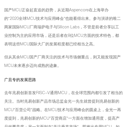
国产MCU正奋起直追的趋势，从近期Aspencore在上海举办
的“2020全球MCU技术与应用峰会”也能看得出来。参与演讲的唯二
两家国际MCU厂商瑞萨电子与Silicon Labs，不管是前者分享以工
业控制为主的应用市场，还是后者在8位MCU方面的技术特色，都
表明这些MCU国际大厂的发展程度都已经相当之高。
但从其余MCU国产厂商关注的技术与市场侧重点，则又能发现国产
MCU未来逐步迈向成熟的迹象。
广且专的发展思路
去年兆易创新首发RISC-V通用MCU，在全球范围内都引发了相当的
关注。当时兆易创新产品市场总监金光一先生就曾提到兆易创新的
MCU“百货公司”战略。在MCU技术与应用峰会的圆桌上，金光一再
度提到，兆易创新的MCU“百货商店”一方面在增加通用度，提高产
品的覆盖度；另一方面则在“关注垂直市场”，即推出专用MCU，如