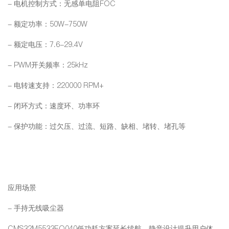
-
电机控制方式：无感单电阻FOC
-
额定功率：50W-750W
-
额定电压：7.6-29.4V
- PWM
开关频率：25kHz
-
电转速支持：220000 RPM+
-
闭环方式：速度环、功率环
-
保护功能：过欠压、过流、短路、缺相、堵转、堵孔等
应用场景
-
手持无线吸尘器
CMS32M5533EQ040
低功耗方案延长续航，静音设计提升用户体