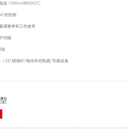
流 1500mA@40VDC
MI 的性能
负载调整率和工作效率
保护功能
封装
：LED 蜡烛灯/电动车控制器/车载设备
型