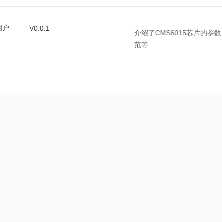
用户
V0.0.1
介绍了CMS6015芯片的
范等