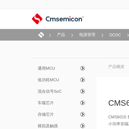
产品
电源管理
DCDC
产品概述
通用MCU
低功耗MCU
混合信号SoC
CMS6
车规芯片
存储芯片
CMS601
小功率非隔
模拟及触摸