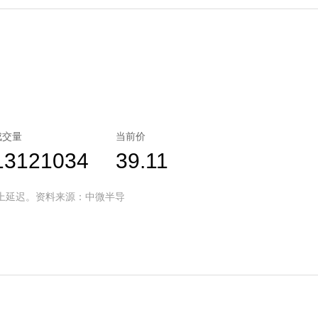
成交量
当前价
13121034
39.11
分钟或以上延迟。资料来源：中微半导