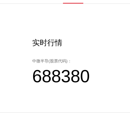
实时行情
中微半导(股票代码)：
688380