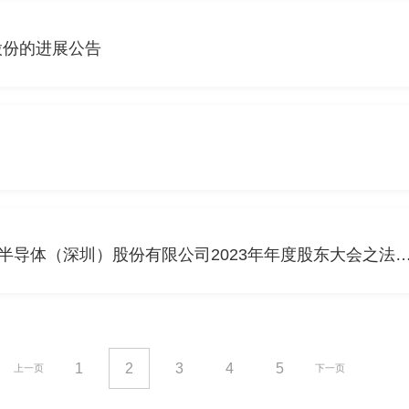
股份的进展公告
北京盈科(成都)律师事务所关于中微半导体（深圳）股份有限公司2023年年度股
1
2
3
4
5
上一页
下一页