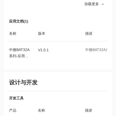
加载更多
包
BAT32A259
介绍BAT32A2
V0.8.0
用户手册
钟、存储等信息等
Cmsemicon.BAT32A337.pack
B
V0.2.0
应用文档(1)
包
BAT32A459
介绍BAT32A4
V0.3.2
名称
版本
描述
用户手册
钟、存储等信息等
Cmsemicon.BAT32A6700.pack
B
V1.0.1
包
中微BAT32A
中微BAT32A系
V1.0.1
系列-应用注
中微半导体pack包安装使用说明
P
V1.00
意事项
Cmsemicon.BAT32A6300.0.15.0.pack
B
V0.15.0
包
设计与开发
开发工具
产品
名称
描述