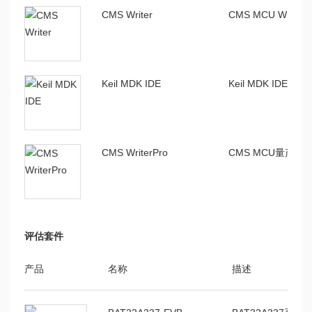
CMS Writer
CMS MCU Write
Keil MDK IDE
Keil MDK IDE编译
CMS WriterPro
CMS MCU量产
评估套件
产品
名称
描述