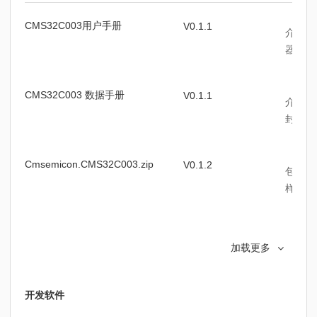
CMS32C003用户手册
V0.1.1
介绍了
器、时
CMS32C003 数据手册
V0.1.1
介绍C
封装信
Cmsemicon.CMS32C003.zip
V0.1.2
包含C
样例程
Cmsemicon.CMS32C003.pack
V0.1.2
CMS3
加载更多
开发软件