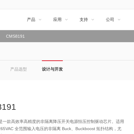
产品
应用
支持
公司




CMS8191
产品选型
设计与开发
191
91 是一款高效率高精度的非隔离降压开关电源恒压控制驱动芯片。适用
-265VAC 全范围输入电压的非隔离 Buck、Buckboost 拓扑结构，尤