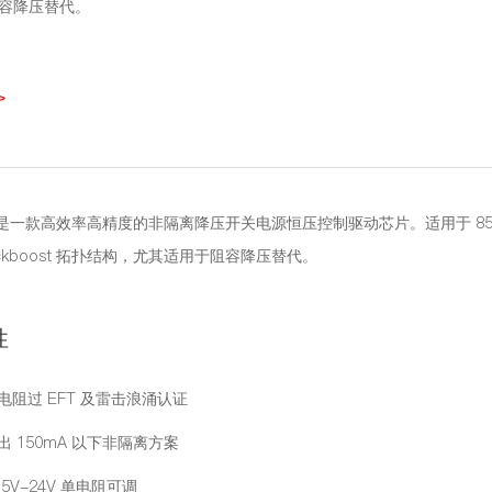
容降压替代。
>
1 是一款高效率高精度的非隔离降压开关电源恒压控制驱动芯片。适用于 85V
uckboost 拓扑结构，尤其适用于阻容降压替代。
性
电阻过 EFT 及雷击浪涌认证
出 150mA 以下非隔离方案
 5V-24V 单电阻可调