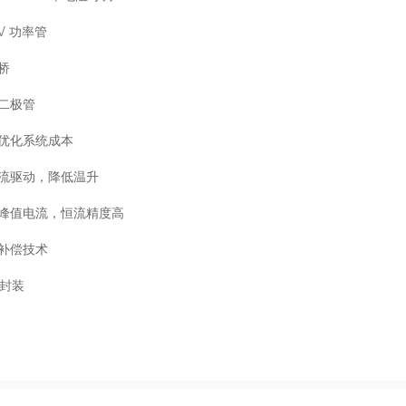
0V 功率管
桥
流二极管
，优化系统成本
电流驱动，降低温升
定峰值电流，恒流精度高
损补偿技术
 封装