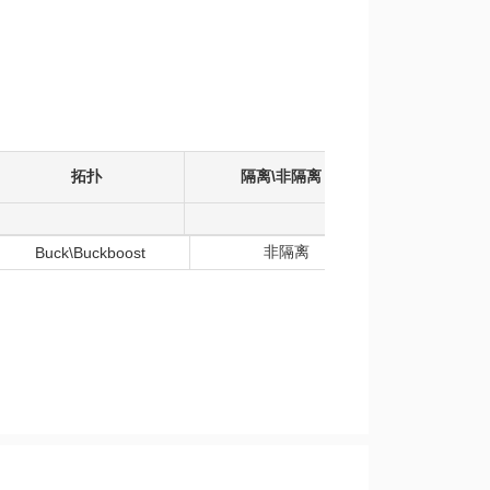
拓扑
隔离\非隔离
输入电压
非隔离
Buck\Buckboost
85-2