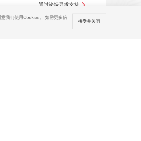
通过论坛寻求支持
我们使用Cookies。 如需更多信
接受并关闭
输入您的邮箱地址订阅电子报
订 阅
询热线 ： +86 (755) 8671 5143