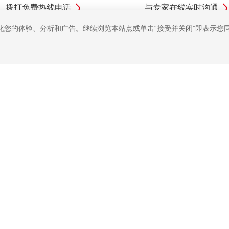
拨打免费热线电话
与专家在线实时沟通
优化您的体验、分析和广告。继续浏览本站点或单击“接受并关闭”即表示您同意
加入中微
联系我们
咨
公司 版权所有
粤ICP备19074135号-1