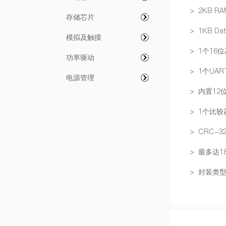
> 2KB RA
存储芯片
> 1KB Dat
模拟及触摸
> 1个16
功率驱动
> 1个UAR
电源管理
> 内置1
> 1个比较
> CRC-3
> 最多达18
> 封装类型