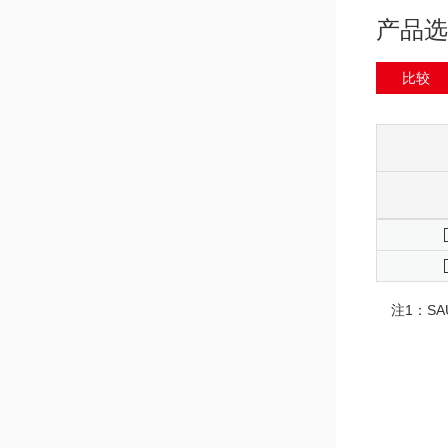
产品选
比较
注1：S