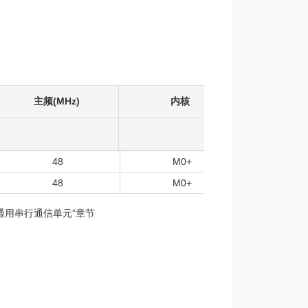
主频(MHz)
内核
工作温度
48
M0+
-40
48
M0+
-40
“通用串行通信单元”章节