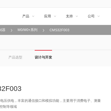
产品
应用
支持
公司




制器
M0/M0+系列
CMS32F003
产品选型
设计与开发
2F003
，宽电压供电，丰富的通信接口和模拟功能，主要用于消费电子、测量
控制等领域