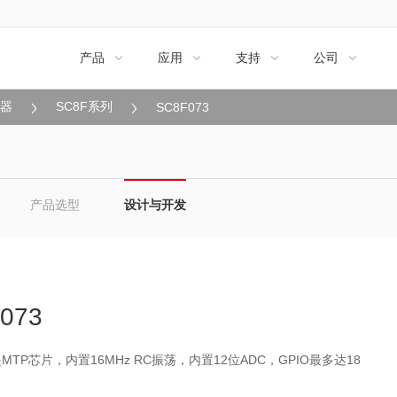
产品
应用
支持
公司




制器
SC8F系列
SC8F073
产品选型
设计与开发
073
3是MTP芯片，内置16MHz RC振荡，内置12位ADC，GPIO最多达18