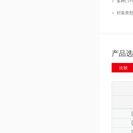
> 多种LV
> 封装类型：
产品选
比较