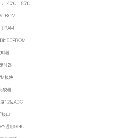
-40℃ - 85℃
Bit ROM
Bit RAM
6Bit EEPROM
定时器
位定时器
WM模块
拟比较器
度12位ADC
RT接口
8个通用GPIO