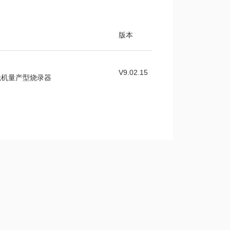
版本
V9.02.15
通用脱机量产型烧录器