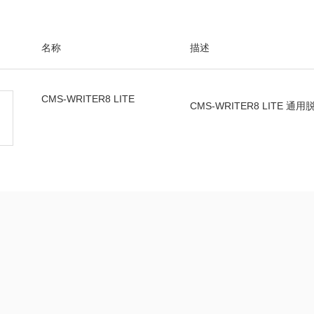
名称
描述
CMS-WRITER8 LITE
CMS-WRITER8 LITE 