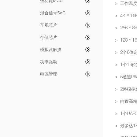
低功耗MCU
> 工作温度：
混合信号SoC
> 4K * 16
车规芯片
> 256 * 8
存储芯片
> 128 * 1
模拟及触摸
> 2个8位
功率驱动
> 1个16
电源管理
> 5通道P
> 2路模
> 内置高精
> 1个UA
> 最多达1