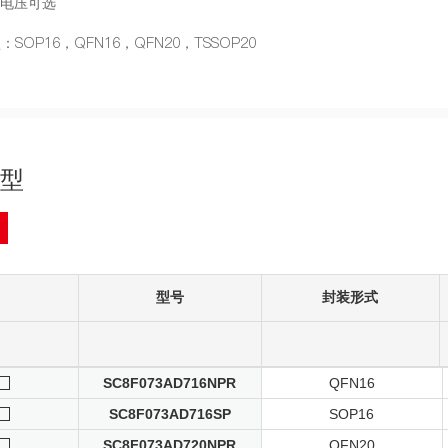
R电压可选
SOP16，QFN16，QFN20，TSSOP20
型
型号
封装形式
SC8F073AD716NPR
QFN16
SC8F073AD716SP
SOP16
SC8F073AD720NPR
QFN20