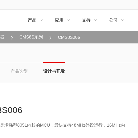
产品
应用
支持
公司




制器
CMS8S系列
CMS8S006
产品选型
设计与开发
8S006
06是增强型8051内核的MCU，最快支持48MHz外设运行，16MHz内