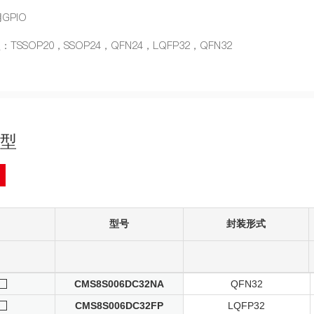
GPIO
TSSOP20，SSOP24，QFN24，LQFP32，QFN32
型
型号
封装形式
CMS8S006DC32NA
QFN32
CMS8S006DC32FP
LQFP32