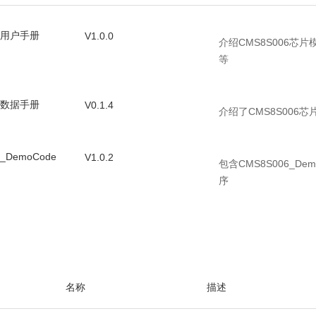
06用户手册
V1.0.0
介绍CMS8S006芯
等
06数据手册
V0.1.4
介绍了CMS8S006
_DemoCode
V1.0.2
包含CMS8S006_
序
名称
描述