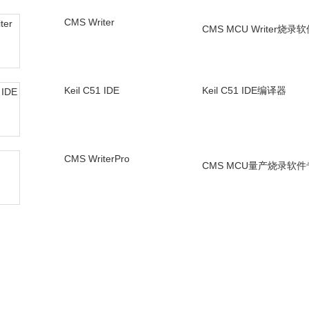
CMS Writer
CMS MCU Writer烧录
Keil C51 IDE
Keil C51 IDE编译器
CMS WriterPro
CMS MCU量产烧录软
CMS51_Keil_Install
8051系列MCU Keil器