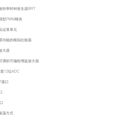
口波特率时钟发生器BRT
增强型PWM模块
除法运算单元
迟滞功能的模拟比较器
算放大器
益可调的可编程增益放大器
度12位ADC
RT接口
口
接口
种振荡方式