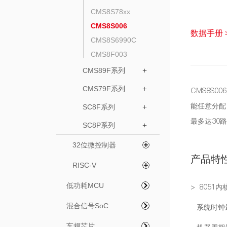
CMS8S78xx
CMS8S006
数据手册 
CMS8S6990C
CMS8F003
CMS89F系列
+
CMS79F系列
+
CMS8S0
能任意分配
SC8F系列
+
最多达30路
SC8P系列
+
32位微控制器
产品特
RISC-V
低功耗MCU
> 8051内
混合信号SoC
系统时钟最
车规芯片