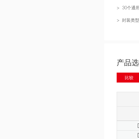
> 30个通用
> 封装类型：
产品选
比较