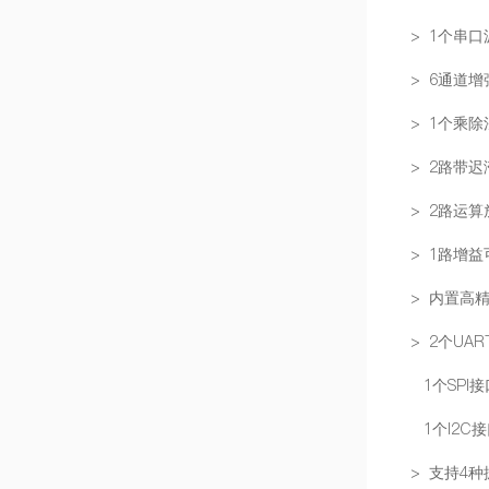
> 1个串
> 6通道
> 1个乘
> 2路带
> 2路运
> 1路增
> 内置高精
> 2个UA
1个SPI接
1个I2C
> 支持4