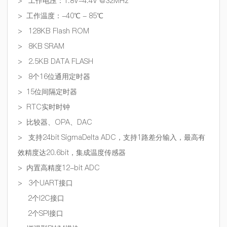
>
工作电压：
1.8V-4.4V @32MHz
>
工作温度：
-40℃ - 85℃
> 128KB Flash ROM
> 8KB SRAM
> 2.5KB DATA FLASH
> 8
个
16
位通用定时器
>
15
位间隔定时器
>
RTC
实时时钟
>
比较器、
OPA
、
DAC
>
支持
24bit SigmaDelta ADC
，支持
1
路差分输入，最高有
效精度达20.6
bit
，集成温度传感器
>
内置高精度
12-bit ADC
> 3
个
UART
接口
2
个
I2C
接口
2
个
SPI
接口