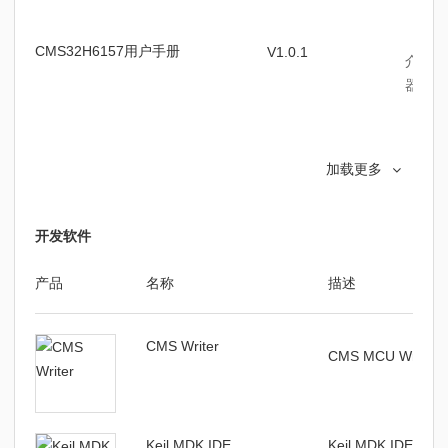
CMS32H6157用户手册
V1.0.1
介绍
C
器、时
CMS32H6157数据手册
V1.0.0
介绍了
加载更多
标、封
开发软件
产品
名称
描述
CMS Writer
CMS MCU Write
Keil MDK IDE
Keil MDK IDE编译