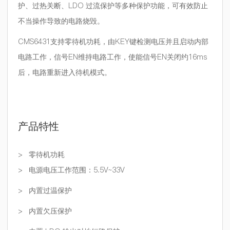
护、过热关断、
LDO
过流保护等多种保护功能，可有效防止
不当操作导致的电路烧毁。
CMS6431
支持零待机功耗，由
KEY
键检测电压并且启动内部
电路工作，信号
EN
维持电路工作，使能信号
EN
关闭约
16ms
后，电路重新进入待机模式。
产品特性
>
零待机功耗
>
电源电压工作范围：
5.5V~33V
>
内置过温保护
>
内置欠压保护