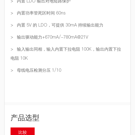
>
内置
LDO
输出对地短路保护
>
内置功率管死区时间
60ns
>
内置
5V
的
LDO
，可提供
30mA
持续输出能力
>
输出驱动能力
+670mA/-780mA@21V
>
输入输出同相，输入内置下拉电阻
100K
，输出内置下拉
电阻
10K
>
母线电压检测分压
1/10
产品选型
比较