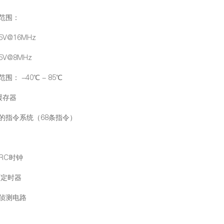
压范围：
.5V@16MHz
.5V@8MHz
围： -40℃ - 85℃
缓存器
用的指令系统（68条指令）
RC时钟
T定时器
压侦测电路