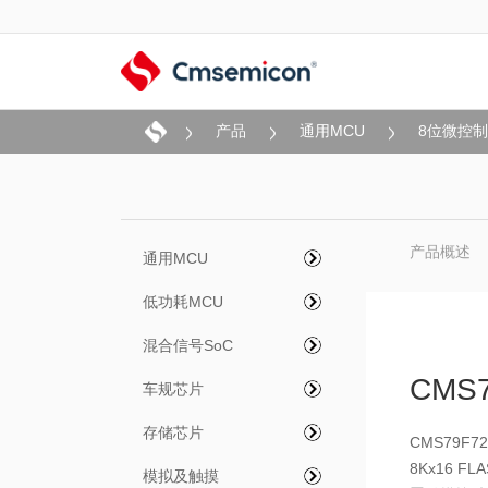
产品
通用MCU
8位微控
产品概述
通用MCU
低功耗MCU
混合信号SoC
CMS7
车规芯片
存储芯片
CMS79F
8Kx16 F
模拟及触摸