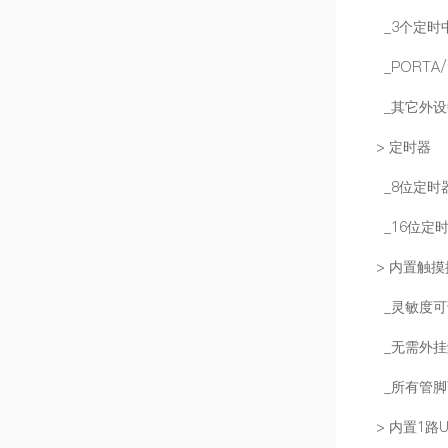
_3个定时
_PORTA
_其它外设
> 定时器
_8位定时器T
_16位定时
> 内置触
_灵敏度可
_无需外挂
_所有管脚
> 内置1路