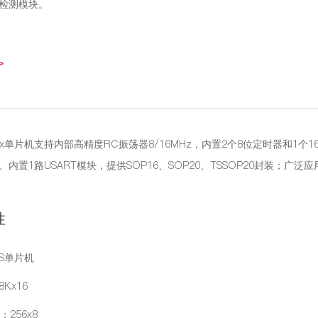
检测模块。
>
72x单片机支持内部高精度RC振荡器8/16MHz，内置2个8位定时器和1个
内置1路USART模块，提供SOP16、SOP20、TSSOP20封装；广
性
OS单片机
8Kx16
：256x8