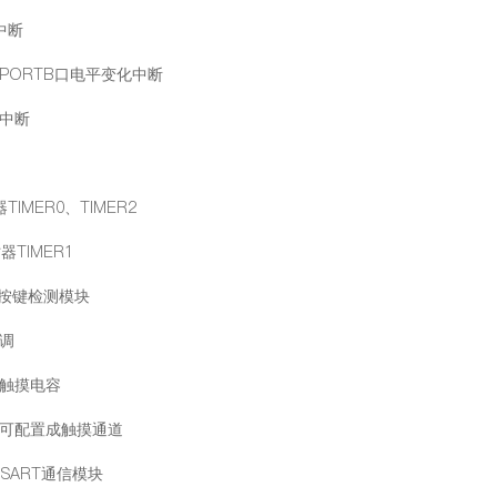
中断
/PORTB口电平变化中断
中断
IMER0、TIMER2
器TIMER1
摸按键检测模块
调
触摸电容
可配置成触摸通道
USART通信模块