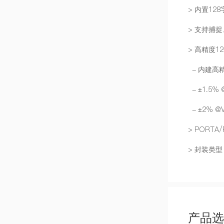
> 内置12
> 支持捕
> 高精度1
- 内建高精
- ±1.5% 
- ±2% @V
> PORT
> 封装类型：
产品选