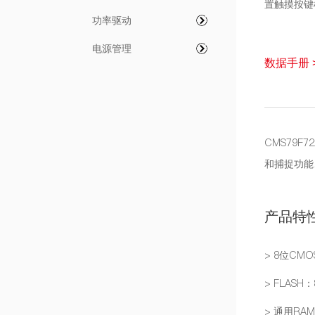
置触摸按键
功率驱动
电源管理
数据手册 
CMS79F
和捕捉功能、
产品特
> 8位CM
> FLASH：
> 通用RAM