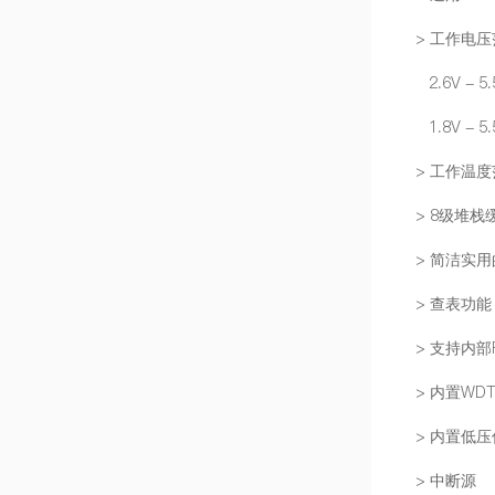
> 工作电
2.6V - 5
1.8V - 5
> 工作温度范
> 8级堆栈
> 简洁实
> 查表功能
> 支持内部
> 内置WD
> 内置低
> 中断源