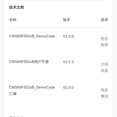
技术文档
名称
版本
描述
CMS89F552xB_DemoCode
V1.0.0
包含CMS
程序和样
CMS89F552xB用户手册
V1.5.3
介绍CMS
存器、时
CMS89F552xB_DemoCode
V1.0.0
包含CMS
汇编
驱动程序