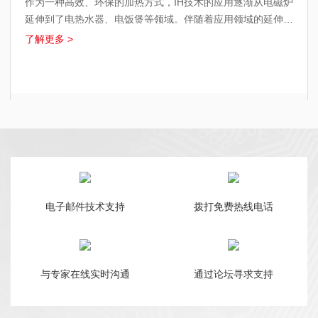
作为一种高效、环保的加热方式，IH技术的应用逐渐从电磁炉
延伸到了电热水器、电饭煲等领域。伴随着应用领域的延伸以
及技术的日渐成熟，行业和客户端对IH产品的性能、成本的要
了解更多 >
求也逐步提升。因此，中微半导体在传统技术的基础上，推出
了高性能、高性价比的IH解决方案。该解决方案采用了中微
CMS89F523x5系列单片机，内部集成了大量外围元器件、支
持汇编/C语言开发，并提供自研EMC抖频技术支持。
电子邮件技术支持
拨打免费热线电话
与专家在线实时沟通
通过论坛寻求支持