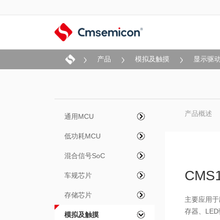
产品
模拟及触摸
显示驱
产品概述
通用MCU
低功耗MCU
混合信号SoC
CMS
车规芯片
存储芯片
主要应用于
存器、LE
模拟及触摸