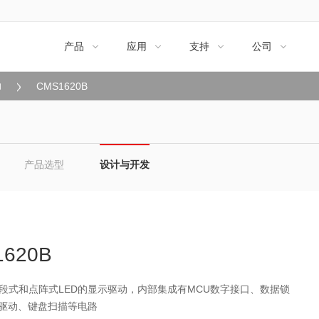
产品
应用
支持
公司




动
CMS1620B
产品选型
设计与开发
1620B
段式和点阵式LED的显示驱动，内部集成有MCU数字接口、数据锁
D驱动、键盘扫描等电路