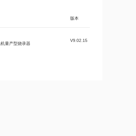
版本
V9.02.15
通用脱机量产型烧录器