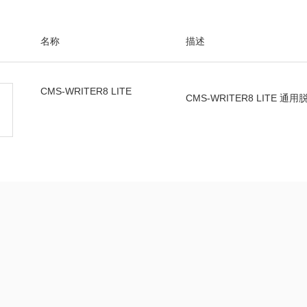
名称
描述
CMS-WRITER8 LITE
CMS-WRITER8 LITE 