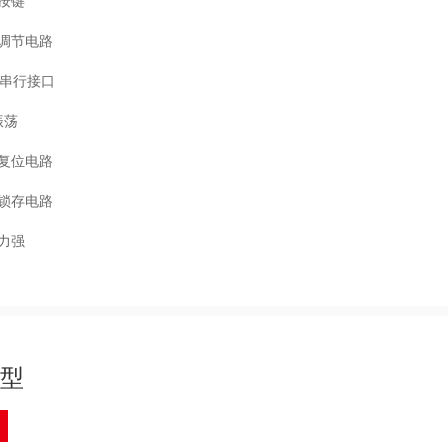
阵按键
度调节电路
线串行接口
振荡
电复位电路
据锁存电路
能力强
型