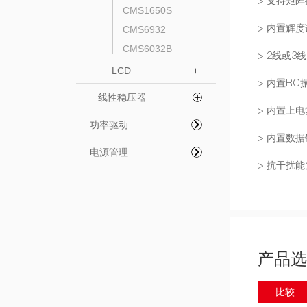
> 支持矩
CMS1650S
> 内置辉
CMS6932
CMS6032B
> 2线或3
LCD
+
> 内置RC
线性稳压器
> 内置上
功率驱动
> 内置数
电源管理
> 抗干扰
产品选
比较