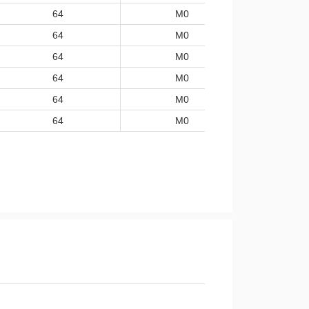
64
M0
-40
64
M0
-40
64
M0
-40
64
M0
-40
64
M0
-40
64
M0
-40