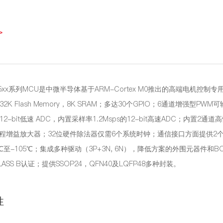
>
55xx系列MCU是中微半导体基于ARM-Cortex M0推出的高端电机控制专
供32K Flash Memory，8K SRAM；多达30个GPIO；6通道增强
s的12-bit低速 ADC，内置采样率1.2Msps的12-bit高速ADC；内
程增益放大器；32位硬件除法器仅需6个系统时钟；通信接口方面提供2个UA
℃至-105℃；集成多种驱动（3P+3N, 6N），降低方案的外围元器件和B
ASS B认证；提供SSOP24，QFN40及LQFP48多种封装。
性