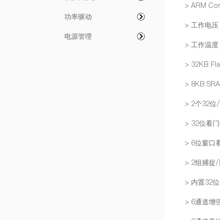
> ARM Co
功率驱动
> 工作电压：
电源管理
> 工作温度：
> 32KB Fl
> 8KB SR
> 2个32位
> 32位
> 6位窗
> 2组捕
> 内置32
> 6通道增