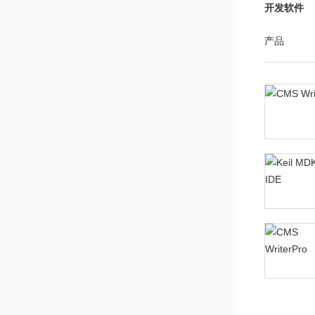
系列芯片A
开发软件
应用笔记
CMS32M53
产品
系列芯片A
应用笔记
中微M0系
GPIO中断
笔记
Cmsemico
Series.zip