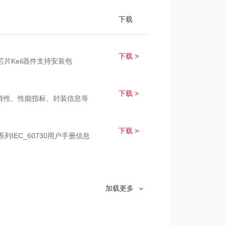
下载
下载 >
列芯片
Keil器件支持安装包
下载 >
芯片特性、性能指标、封装信息等
下载 >
x系列IEC_60730用户手册信息
下载 >
片模块、芯片寄存器、时钟、存储
加载更多
下载 >
x系列芯片ADC0模块应用笔记