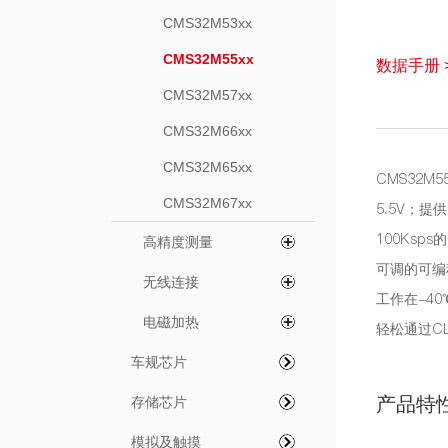
CMS32M53xx
CMS32M55xx
数据手册 
CMS32M57xx
CMS32M66xx
CMS32M65xx
CMS32M
CMS32M67xx
5.5V；提
100Ksp
高精度测量
可调的可编
无线连接
工作在-40
电磁加热
轻松通过CL
车规芯片
产品特
存储芯片
模拟及触摸