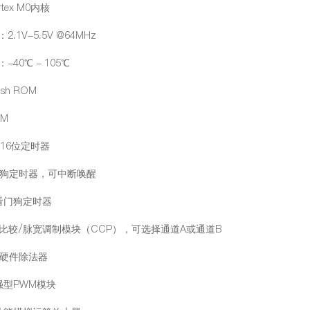
rtex M0内核
2.1V-5.5V @64MHz
-40℃ - 105℃
ash ROM
AM
/16位定时器
看门狗定时器，可中断唤醒
口看门狗定时器
捉/比较/脉宽调制模块（CCP），可选择通道A或通道B
位硬件除法器
强型PWM模块