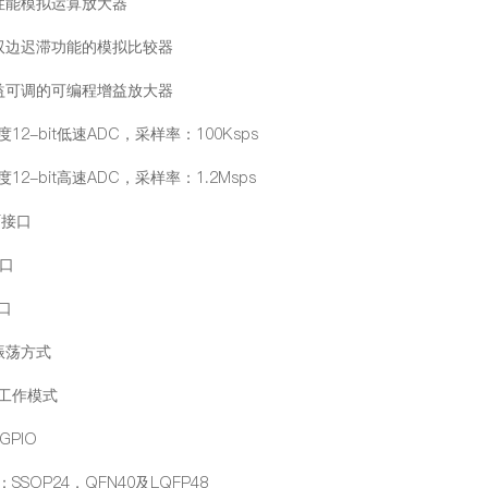
高性能模拟运算放大器
带双边迟滞功能的模拟比较器
增益可调的可编程增益放大器
12-bit低速ADC，采样率：100Ksps
12-bit高速ADC，采样率：1.2Msps
T接口
接口
接口
振荡方式
种工作模式
GPIO
SSOP24，QFN40及LQFP48