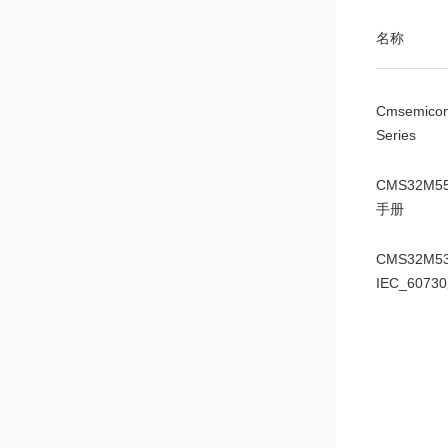
名称
Cmsemico
Series
CMS32M5
手册
CMS32M53
IEC_607
CMS32M5
册
CMS32M53