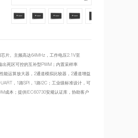
用芯片。主频高达64MHz，工作电压2.1V至
型PWM可输出死区可控的互补型PWM；内置采样率
置2通道高性能运算放大器，2通道模拟比较器，2通道增益
RT，1路SPI，1路I2C；工业级标准设计，可
OM成本；提供IEC60730安规认证库，协助客户