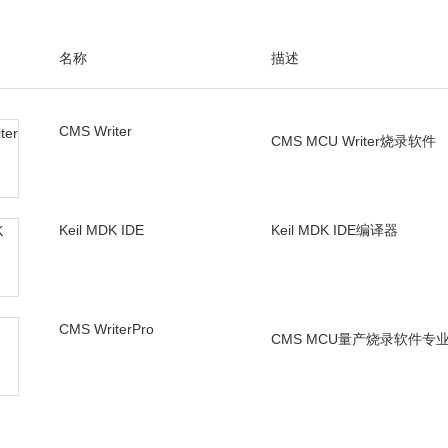
DC0模块
xx_55xx
名称
V1.00
描述
CMS32M53xx_55x
DC1模块
列芯片
CMS Writer
V1.00
CMS MCU Writer烧录软件
中微M0系列芯片GPI
唤醒应用
n.CMS32-
V1.1.3
包含CMS32系列芯片
Keil MDK IDE
Keil MDK IDE编译器
CMS WriterPro
CMS MCU量产烧录软件专