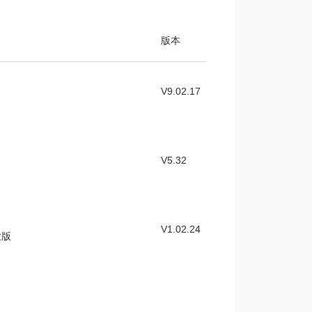
下载 >
版本
x系列芯片ADC1模块应用笔记
V9.02.17
下载 >
O口中断唤醒相关的应用笔记
下载 >
模块的驱动程序和样例程序
V5.32
V1.02.24
业版