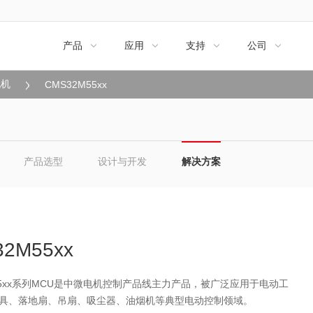
产品
应用
支持
公司




电机
CMS32M55xx
产品选型
设计与开发
解决方案
2M55xx
M55xx系列MCU是中微电机控制产品线主力产品，被广泛应用于电动工
具、落地扇、吊扇、吸尘器、油烟机等典型电动控制领域。