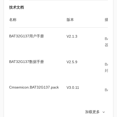
技术文档
名称
版本
描述
BAT32G137用户手册
V2.1.3
BAT3
器、时
BAT32G137数据手册
V2.5.9
BAT3
封装信
Cmsemicon.BAT32G137.pack
V3.0.11
BAT32
中微BAT32系列-应用注意事项
V1.0.8
中微B
加载更多