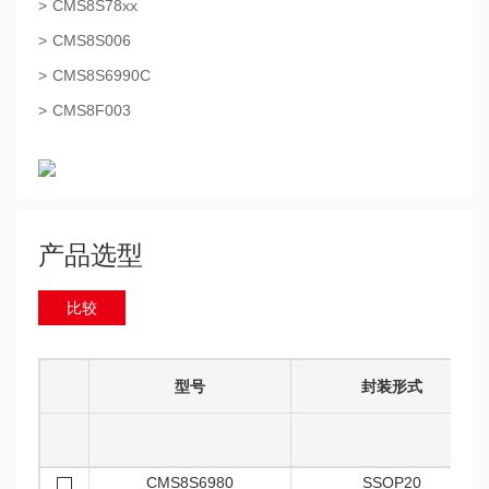
CMS8S78xx
CMS8S006
CMS8S6990C
CMS8F003
产品选型
比较
型号
封装形式
CMS8S6980
SSOP20