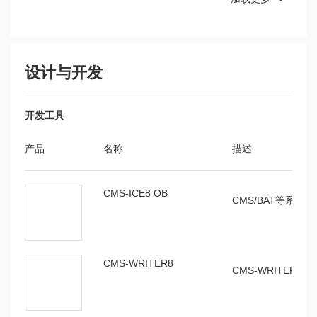
片I2C模块应
用笔记
中微8051芯
V1.0.0
8051系列芯片LV
片LVD应用注
设计与开发
意事项
中微8051芯
V1.0.0
8051系列芯片LS
片LSE应用注
开发工具
意事项
AN220015-
V1.00
产品
名称
描述
CMS8S69xx内
CMS8S69xx-
内置PGA的
输入电压范
CMS-ICE8 OB
CMS/BAT等系列
围应用笔记
CMS-WRITER8
CMS-WRITER