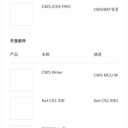
CMS-ICE8 PRO
CMS/BAT等系列
开发软件
产品
名称
描述
CMS Writer
CMS MCU Write
Keil C51 IDE
Keil C51 IDE编译