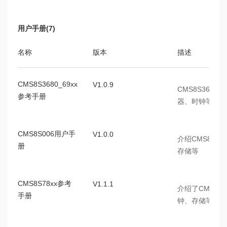
息
用户手册(7)
CMS8S6990C数据
V1.0.3
介绍了CMS8S
手册
信息等
名称
版本
描述
CMS8S3680_69xx
V1.0.9
CMS8S3680
参考手册
CMS8F003数据手
V0.9.6
器、时钟等信息
介绍了CMS8
册
息等
CMS8S006用户手
V1.0.0
介绍CMS8S
册
存储等
CMS8S78xx参考
V1.1.1
介绍了CMS8S
手册
钟、存储等