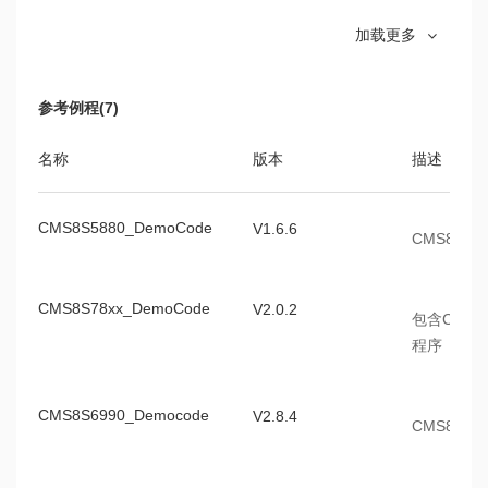
CMS8S5880用户
V1.4.0
介绍CMS8S5
加载更多
手册
时钟、存储等信
参考例程(7)
CMS8S588x参考
V1.0.6
介绍了CMS8S
手册
钟、存储等
名称
版本
描述
CMS8S6990C用户
CMS8S5880_DemoCode
V1.0.2
V1.6.6
介绍CMS8S6
CMS8S
手册
钟、存储等
CMS8S78xx_DemoCode
V2.0.2
包含CMS
CMS8F003用户手
V0.9.5
介绍CMS8F
程序
册
存储等
CMS8S6990_Democode
V2.8.4
CMS8S