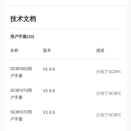
SC8F083AD708SP
SOP8
技术文档
SC8F083AD716SP
SOP16
SC8F083AD720SA
TSSOP20
用户手册(10)
SC8F083AD720NPR
QFN20
名称
版本
描述
SC8F096AD832NPR
QFN32
SC8F096AD832FP
LQFP32
SC8F083用
V1.0.6
介绍了SC8F08
SC8F096AD828SS
SSOP28
户手册
SC8F096AD824SS
SSOP24
SC8F073用
V1.0.6
介绍了SC8F07
SC8F096AD824NPR
QFN24
户手册
SC8F096AD820NPR
QFN20
SC8F072用
V1.0.5
介绍了SC8F07
SC8F096AD816SP
SOP16
户手册
SC8F052AD406ST
SOT23-6