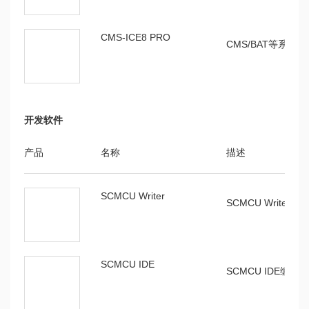
SC8F093用
V1.0.4
介绍SC8F093
户手册
CMS-ICE8 PRO
等
CMS/BAT等系列
SC8F8222用
V1.0.3
介绍SC8F822
户手册
等
开发软件
产品
名称
描述
SCMCU Writer
SCMCU Writer
SCMCU IDE
SCMCU IDE编译