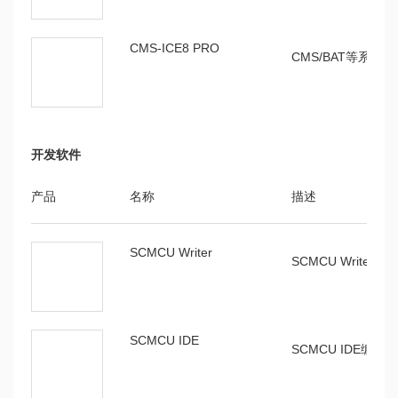
SC8F093用
V1.0.4
介绍SC8F093
户手册
CMS-ICE8 PRO
等
CMS/BAT等系列
SC8F8222用
V1.0.3
介绍SC8F822
户手册
等
开发软件
产品
名称
描述
SCMCU Writer
SCMCU Writer
SCMCU IDE
SCMCU IDE编译