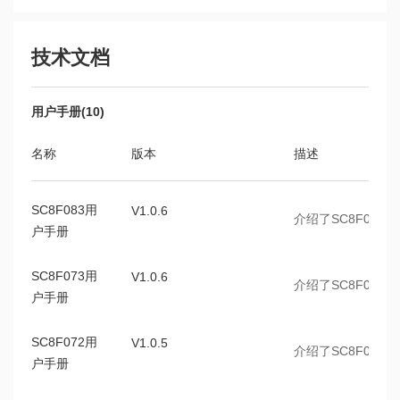
SC8F083AD708SP
SOP8
技术文档
SC8F083AD716SP
SOP16
SC8F083AD720SA
TSSOP20
用户手册(10)
SC8F083AD720NPR
QFN20
名称
版本
描述
SC8F096AD832NPR
QFN32
SC8F096AD832FP
LQFP32
SC8F083用
V1.0.6
介绍了SC8F08
SC8F096AD828SS
SSOP28
户手册
SC8F096AD824SS
SSOP24
SC8F073用
V1.0.6
介绍了SC8F07
SC8F096AD824NPR
QFN24
户手册
SC8F096AD820NPR
QFN20
SC8F072用
V1.0.5
介绍了SC8F07
SC8F096AD816SP
SOP16
户手册
SC8F052AD406ST
SOT23-6