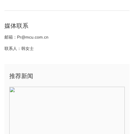
媒体联系
邮箱：Pr@mcu.com.cn
联系人：韩女士
推荐新闻