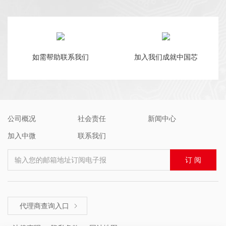
如需帮助联系我们
加入我们成就中国芯
公司概况
社会责任
新闻中心
加入中微
联系我们
输入您的邮箱地址订阅电子报
订 阅
代理商查询入口
