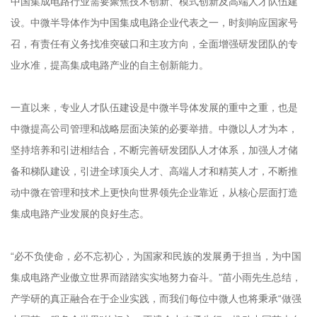
中国集成电路行业需要聚焦技术创新、模式创新及高端人才队伍建
设。中微半导体作为中国集成电路企业代表之一，时刻响应国家号
召，有责任有义务找准突破口和主攻方向，全面增强研发团队的专
业水准，提高集成电路产业的自主创新能力。
一直以来，专业人才队伍建设是中微半导体发展的重中之重，也是
中微提高公司管理和战略层面决策的必要举措。中微以人才为本，
坚持培养和引进相结合，不断完善研发团队人才体系，加强人才储
备和梯队建设，引进全球顶尖人才、高端人才和精英人才，不断推
动中微在管理和技术上更快向世界领先企业靠近，从核心层面打造
集成电路产业发展的良好生态。
“必不负使命，必不忘初心，为国家和民族的发展勇于担当，为中国
集成电路产业傲立世界而踏踏实实地努力奋斗。”苗小雨先生总结，
产学研的真正融合在于企业实践，而我们每位中微人也将秉承“做强