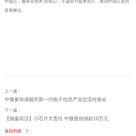
中国芯，服务全世界”的初心，不遗余力奋勇先行，推动中国芯走向
世界舞台。
上一篇：
中微参加成都市新一代电子信息产业交流对接会
下一篇：
【驰援武汉】小芯片大责任 中微股份捐款10万元
返回列表
