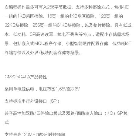
次编程操作最多可写入256字节数据。支持多种擦除方式，包括4页
一组的1KB扇区擦除、16页一组的4KB扇区擦除、128页一组的
32KB块擦除、256页一组的64KB块擦除，以及整片擦除。具有低成
本、低功耗、SPI高速读写、掉电不丢失等特点，适配小存储需求场
景，包括嵌入式MCU程序存储、小型智能硬件配置存储、低功耗IoT
终端存储以及外设/模块配套存储等场景。
CMS25Q40A产品特性
采用单电源供电，电压范围1.65V至3.6V
支持标准串行外设接口（SPI）
兼容高性能双路/四路输出模式及双路/四路输入输出（I/O）SPI模
式
支持最高120MHz的SPI时钟频率