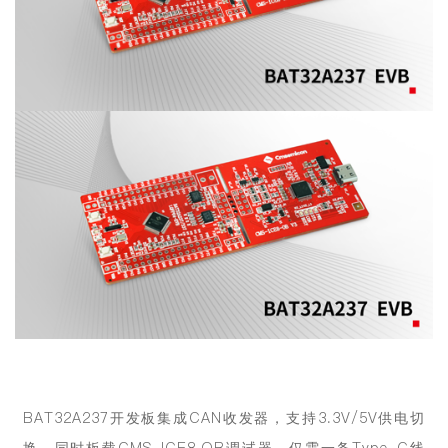
BAT32A237开发板集成CAN收发器，支持3.3V/5V供电切
换，同时板载CMS-ICE8 OB调试器，仅需一条Type-C线