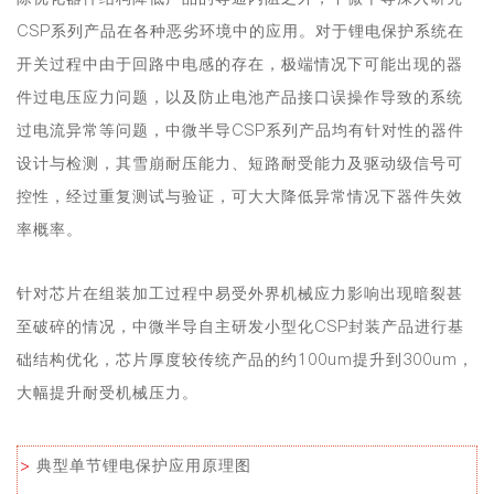
CSP系列产品在各种恶劣环境中的应用。对于锂电保护系统在
开关过程中由于回路中电感的存在，极端情况下可能
出现的器
件过电压应力问题
，以及防止电池产品接口误操作导致的
系统
过电流异常等问题
，中微半导CSP系列产品均有针对性的器件
设计与检测，其
雪崩耐压能力、短路耐受能力及驱动级信号可
控性，经过重复测试与验证，可大大降低异常情况下器件失效
率概率
。
针对芯片在组装加工过程中
易受外界机械应力影响出现暗裂甚
至破碎的情况
，中微半导自主研发小型化
CSP封装产品进行基
础结构优化，芯片厚度较传统产品的约100um提升到300um，
大幅提升
。
耐受机械压力
>
典型单节锂电保护应用原理图