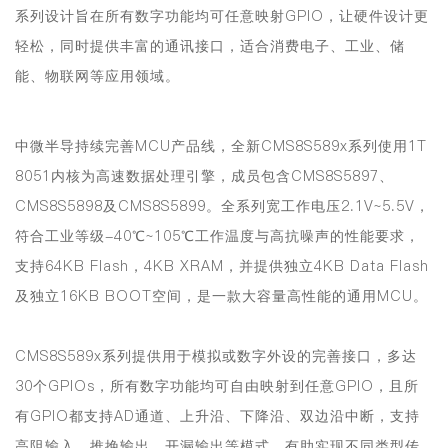
系列设计旨在所有数字功能均可任意映射GPIO，让硬件设计更
轻松，同时提供丰富的通讯接口，适合消费电子、工业、储
能、物联网等应用领域。
中微半导持续完善MCU产品线，全新CMS8S589x系列使用1T
8051内核为高速数据处理引擎，成员包含
CMS8S5897
、
CMS8S5898
及
CMS8S5899
。全系列宽工作电压2.1V~5.5V，
符合工业等级-40℃~105℃工作温度与高抗噪声的性能要求，
支持64KB Flash，4KB XRAM，并提供独立4KB Data Flash
及独立16KB BOOT空间
，是一款大容量高性能的通用MCU。
CMS8S589x系列提供用于模拟或数字外设的完善接口，
多达
30个GPIOs
，所有数字功能均可自由映射到任意GPIO，且所
有GPIO都支持AD通道、上升沿、下降沿、双边沿中断，支持
高阻输入、推挽输出、开漏输出等模式，有助实现不同类型传