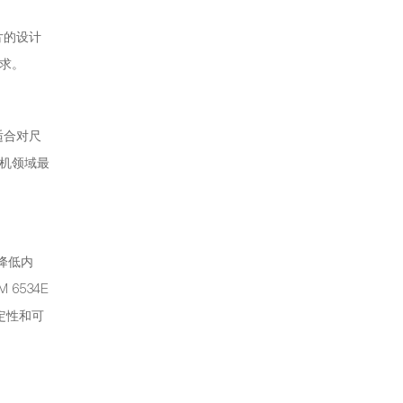
片的设计
求。
适合对尺
机领域最
降低内
6534E
定性和可