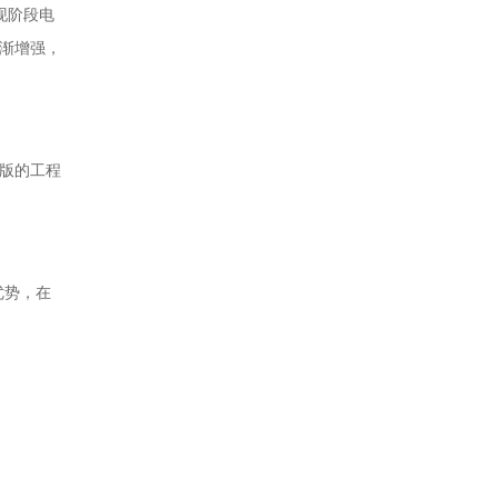
现阶段电
渐增强，
版的工程
优势，在