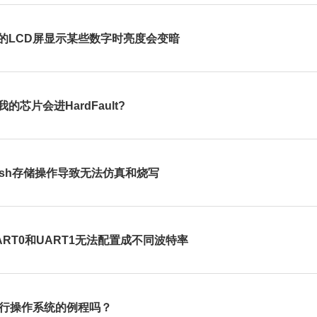
的LCD屏显示某些数字时亮度会变暗
的芯片会进HardFault?
lash存储操作导致无法仿真和烧写
ART0和UART1无法配置成不同波特率
运行操作系统的例程吗？