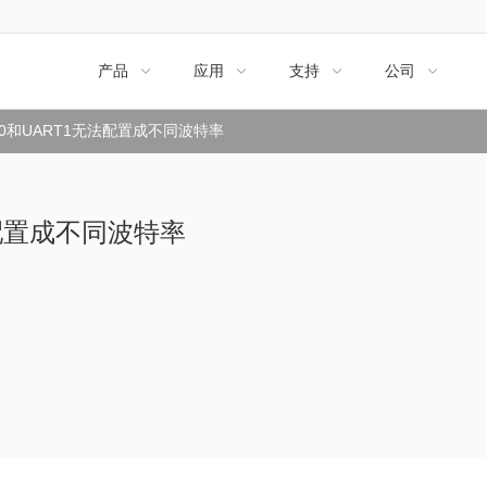
产品
应用
支持
公司




T0和UART1无法配置成不同波特率
法配置成不同波特率