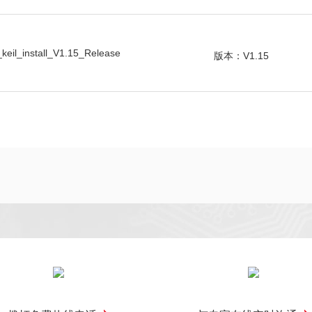
eil_install_V1.15_Release
版本：V1.15