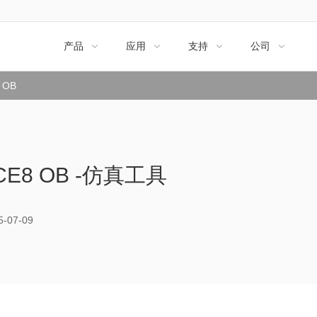
产品
应用
支持
公司




 OB
ICE8 OB -仿真工具
07-09