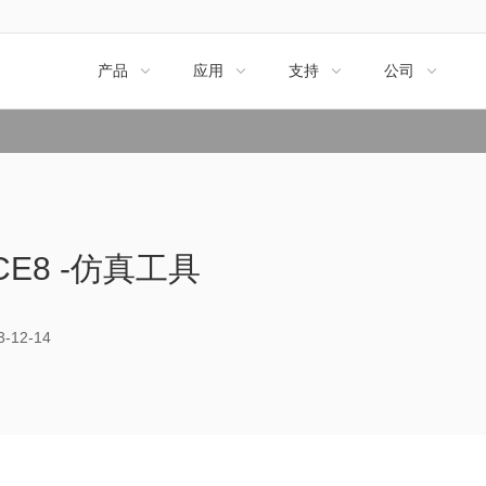
产品
应用
支持
公司




ICE8 -仿真工具
12-14