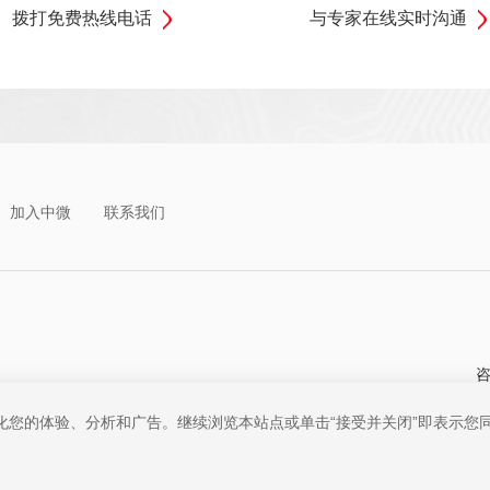
拨打免费热线电话
与专家在线实时沟通
加入中微
联系我们
咨
优化您的体验、分析和广告。继续浏览本站点或单击“接受并关闭”即表示您同意
公司 版权所有
粤ICP备19074135号-1