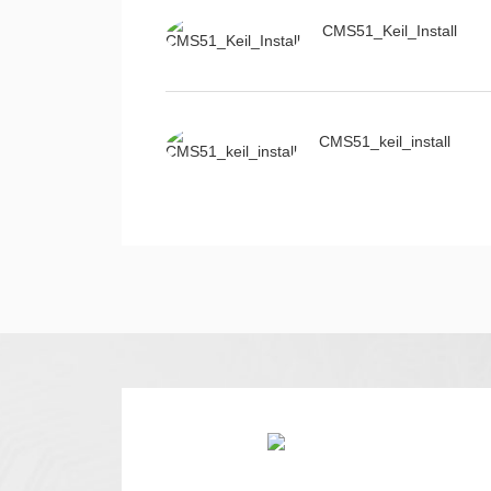
CMS51_Keil_Install
CMS51_keil_install