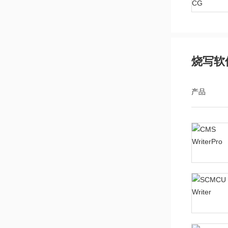
烧写软
产品