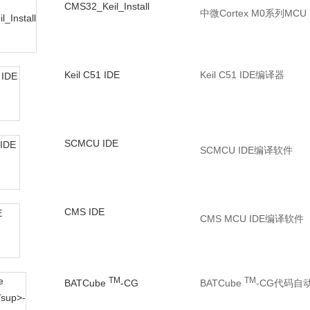
CMS32_Keil_Install
中微Cortex M0系列MC
Keil C51 IDE
Keil C51 IDE编译器
SCMCU IDE
SCMCU IDE编译软件
CMS IDE
CMS MCU IDE编译软件
TM
TM
BATCube
-CG
BATCube
-CG代码自