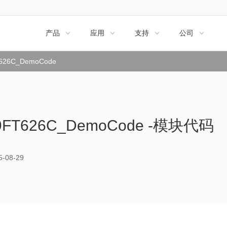
产品
应用
支持
公司




626C_DemoCode
9FT626C_DemoCode -模块代码
08-29