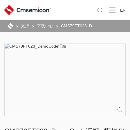

EN
支持
下载中心
CMS79FT628_DemoCode汇编
