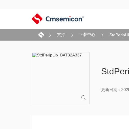
支持
下载中心
StdPeripL
StdPe
更新日期：2025-
