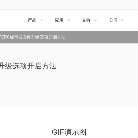
产品
应用
支持
公司




RITER8烧写器固件升级选项开启方法
固件升级选项开启方法
GIF演示图