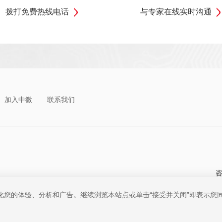
拨打免费热线电话
与专家在线实时沟通
加入中微
联系我们
咨
优化您的体验、分析和广告。继续浏览本站点或单击“接受并关闭”即表示您同意
公司 版权所有
粤ICP备19074135号-1