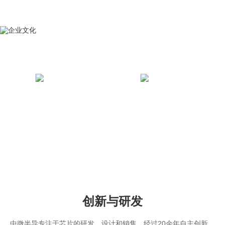
企业文化
企业使命
企业愿景
让行业更简单 让用户更放心
成为全球MCU领先者
创新与研发
中微半导专注于芯片的研发、设计和销售，经过20余年自主创新，