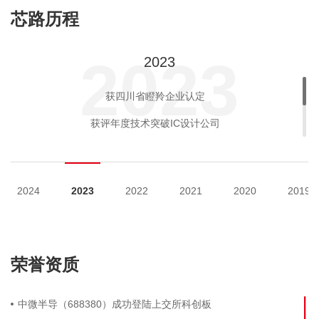
芯路历程
2024
2023
2024
2023
占地16亩、建筑面积2.2万平、预计投资1.2个亿、2019年封顶的
初试锋芒，燃气热水器专用芯片正式量产，销售至今累计过亿颗
全系列产品升级支持C语言及在线仿真，家电客户大批量导入
与中国电科合资成立重庆中科芯亿达电子有限公司
成都研发中心成立，新加坡研发团队项目启动
通过ISO 26262汽车功能安全ASIL D流程认证
获评2021年度BLDC电机控制器十大主控芯片
获评2020中国IC设计成就奖之年度最佳MCU
获评2019中国IC设计成就奖之年度最佳MCU
中微半导（688380）成功登陆上交所科创板
风扇控制芯片量产，市场占有率快速提升
开启8位触摸芯片创新之路并规模商用
自主创新，8位 OTP MCU 投放市场
正式发布支持C语言开发MCU
在线仿真MCU研发规模量产
自主研发EE工艺MCU量产
获四川省瞪羚企业认定
公司正式创建
构建完善工具生态链，市场规模快速增长
成都研发中心动工
8051、M0、M0+平台成熟，高性价比的MTP工艺产品成熟
获评2020年度全球电子成就奖之年度微控制器产品奖
获评2021年度全球电子成就奖之年度杰出创新企业
AEC-Q100标准新一代车规MCU正式发布
建立电子科大射频芯片联合实验室
获评年度技术突破IC设计公司
北京研发中心成立，8051和32位M0内核MCU量产
家电大资源、无刷电机、超低功耗、第三代高性能高可靠触摸
获评2021中国IC设计成就奖之年度中国潜力IC设计公司
获深圳市半导体行业协会颁发年度“市场表现奖”
获评深圳市半导体行业协会授予“领军企业奖”
获评2020年度BLDC电机控制十大主控芯片
获评国家级专精特新“小巨人”企业
MCU量产
获评2021中国IC设计成就奖之年度最佳功率器件
通过AEC-Q100车规级可靠性认证
AEC-Q100车规认证新增4颗型号
获评广东省专精特新中小企业
获美的颁发“数智金睿奖”
2024
2023
2022
2021
2020
2019
年度内成功交付客户超24亿颗芯片
获RISC-V联盟颁发“前沿芯片奖”
荣誉资质
中微半导（688380）成功登陆上交所科创板