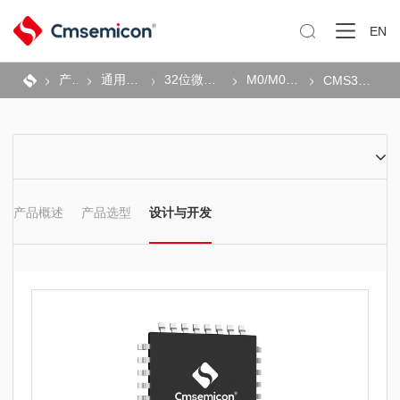

EN
产品
通用MCU
32位微控制器
M0/M0+系列
CMS32F04x
产品概述
产品选型
设计与开发