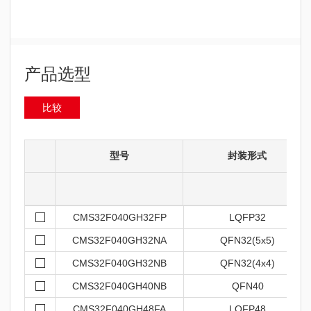
产品选型
比较
型号
封装形式
CMS32F040GH32FP
LQFP32
CMS32F040GH32NA
QFN32(5x5)
CMS32F040GH32NB
QFN32(4x4)
CMS32F040GH40NB
QFN40
CMS32F040GH48FA
LQFP48