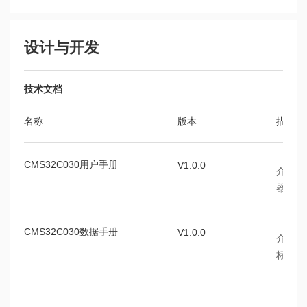
设计与开发
技术文档
名称
版本
描述
CMS32C030用户手册
V1.0.0
介绍C
器、时
CMS32C030数据手册
V1.0.0
介绍了
标、封