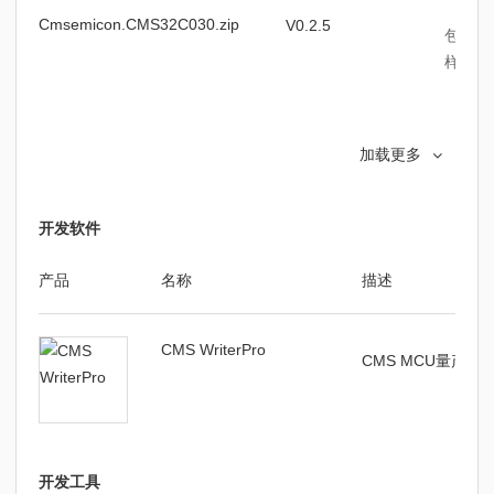
Cmsemicon.CMS32C030.zip
V0.2.5
包含C
样例程
Cmsemicon.CMS32C030.pack
V0.2.5
CMS3
加载更多
开发软件
产品
名称
描述
CMS WriterPro
CMS MCU量产
开发工具