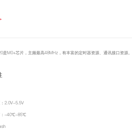
>
C020是M0+芯片，主频最高48MHz，有丰富的定时器资源、通讯接口资源
性
2.0V-5.5V
：-40℃-85℃
ash