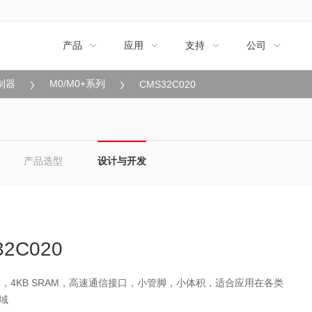
产品
应用
支持
公司




制器
M0/M0+系列
CMS32C020
产品选型
设计与开发
2C020
lash，4KB SRAM，高速通信接口，小管脚，小体积，适合应用在各类
域