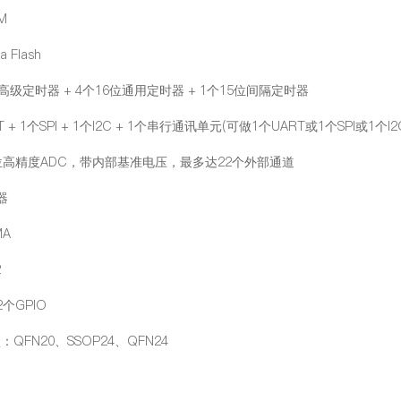
M
a Flash
位高级定时器 + 4个16位通用定时器 + 1个15位间隔定时器
T + 1个SPI + 1个I2C + 1个串行通讯单元(可做1个UART或1个SPI或1个I2
2位高精度ADC，带内部基准电压，最多达22个外部通道
器
MA
2
个GPIO
：QFN20、SSOP24、QFN24