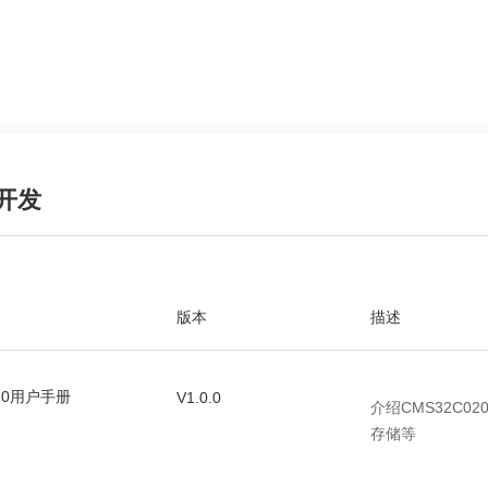
开发
版本
描述
020用户手册
V1.0.0
介绍CMS32C
存储等