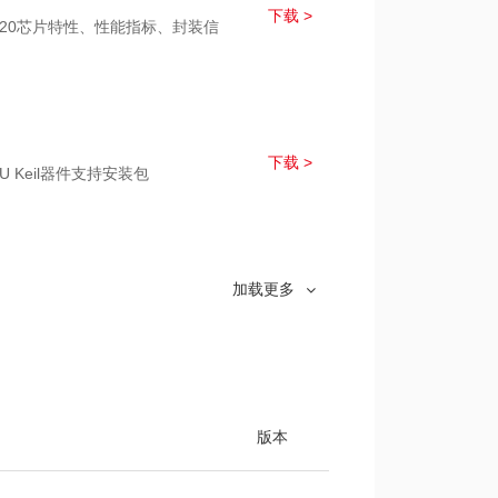
下载 >
C020芯片特性、性能指标、封装信
下载 >
CU Keil器件支持安装包
下载 >
020芯片模块的驱动程序和样例程序
加载更多
版本