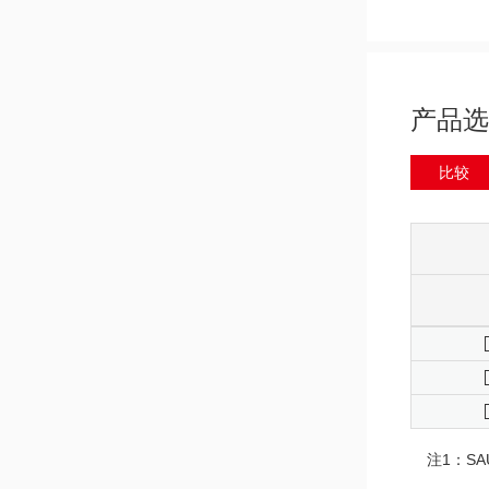
产品选
比较
注1：S