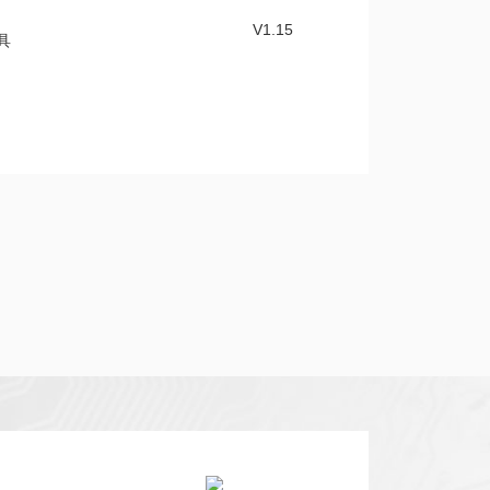
V1.15
具