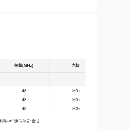
主频(MHz)
内核
工作温度
48
M0+
-40
48
M0+
-40
48
M0+
-40
“通用串行通信单元”章节