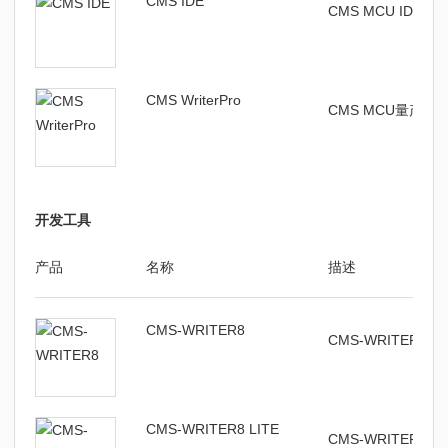
CMS IDE
CMS MCU IDE编
CMS WriterPro
CMS MCU量产
开发工具
产品
名称
描述
CMS-WRITER8
CMS-WRITER
CMS-WRITER8 LITE
CMS-WRITER8