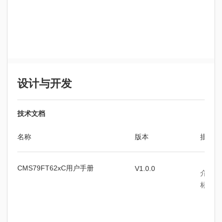
设计与开发
技术文档
名称
版本
描述
CMS79FT62xC用户手册
V1.0.0
介绍了
标、封