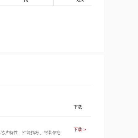
16
8051
-40~
下载
下载 >
32x芯片特性、性能指标、封装信息