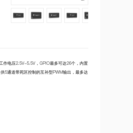
工作电压
2.5V-5.5V
，
GPIO
最多可达
26
个，内置
提供
5
通道带死区控制的互补型
PWM
输出，最多达