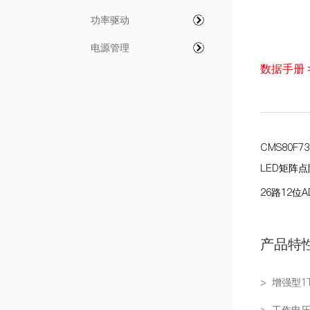
功率驱动
电源管理
数据手册 
CMS80F73
LED
矩阵点
26
路
12
位
A
产品特
> 增强型1T
> 工作电