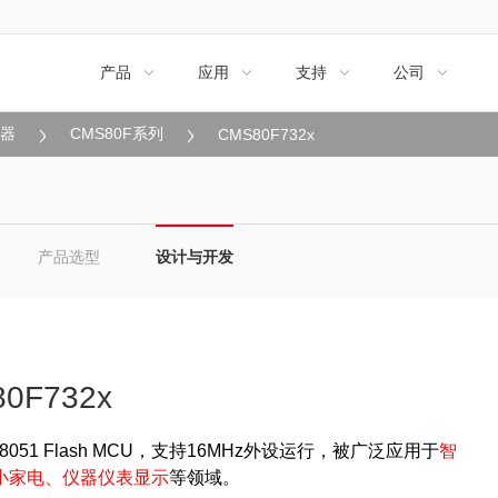
产品
应用
支持
公司




制器
CMS80F系列
CMS80F732x
产品选型
设计与开发
0F732x
 8051 Flash MCU
，支持
16MHz
外设运行，被广泛应用于
智
小家电、仪器仪表显示
等领域。