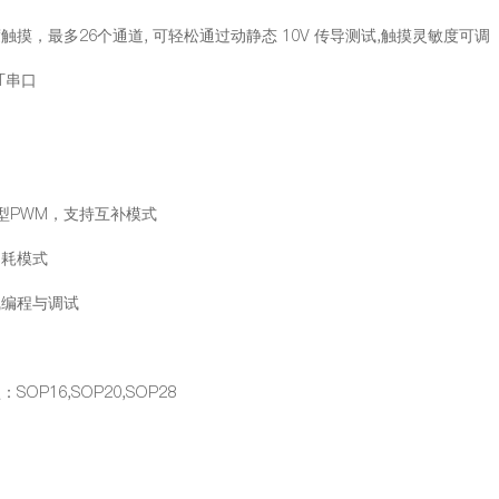
触摸，最多26个通道, 可轻松通过动静态 10V 传导测试,触摸灵敏度可调
RT串口
强型PWM，支持互补模式
功耗模式
线编程与调试
SOP16,SOP20,SOP28