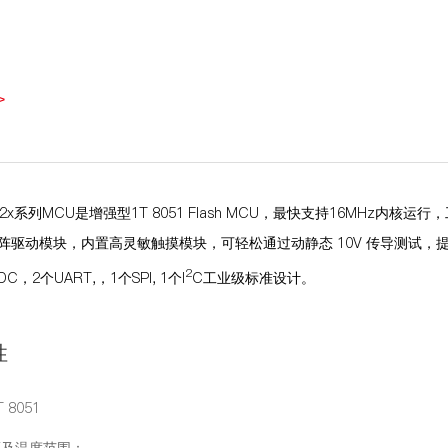
>
2x
系列
MCU
是增强型
1T 8051 Flash MCU
，最快支持
16MHz
内核运行，
阵驱动模块，内置高灵敏触摸模块，可轻松通过动静态
10V
传导测试，
2
DC
，
2
个
UART,
，
1
个
SPI, 1
个
I
C
工业级标准设计。
性
 8051
压及温度范围：