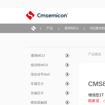
产品
通用MCU
8位微控
产品概述
通用MCU
低功耗MCU
混合信号SoC
CMS8
车规芯片
存储芯片
增强型
1T
能家居、
模拟及触摸