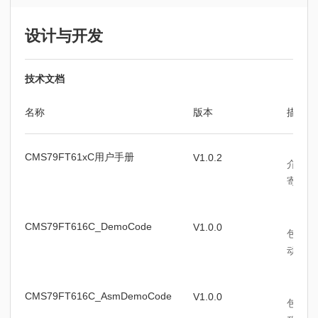
设计与开发
技术文档
名称
版本
描述
CMS79FT61xC用户手册
V1.0.2
介绍C
寄存器
CMS79FT616C_DemoCode
V1.0.0
包含CM
动程序
CMS79FT616C_AsmDemoCode
V1.0.0
包含C