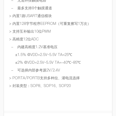
-
无需外挂触摸电容
-
最多支持
8
个触摸通道
>
内置
1
路
USART
通信模块
>
内置
128
字节程序
EEPROM
（可重复擦写
1
万次）
>
支持互补输出
10
位
PWM
>
高精度
12
位
ADC
-
内建高精度
1.2V
基准电压
±
1.5% @VDD=2.5V~5.5V TA=25
℃
±
2% @VDD=2.5V~5.5V TA=-40
℃
~85
℃
-
可选择内部参考源
2V/2.4V
> PORTA/PORTB
支持多种拉、灌电流选择
>
封装类型：
SOP8
、
SOP16
、
SOP20