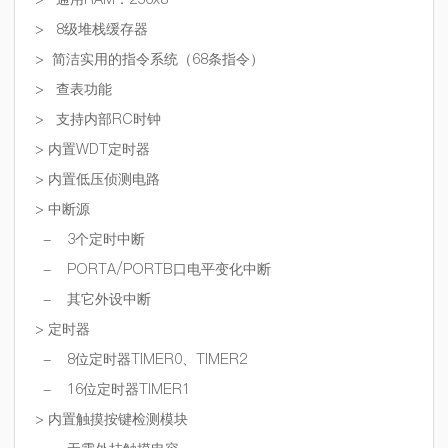
> 8
级堆栈缓存器
>
简洁实用的指令系统（
68
条指令）
>
查表功能
>
支持内部
RC
时钟
>
内置
WDT
定时器
>
内置低压侦测电路
>
中断源
- 3
个定时中断
- PORTA/PORTB
口电平变化中断
-
其它外设中断
>
定时器
- 8
位定时器
TIMER0
、
TIMER2
- 16
位定时器
TIMER1
>
内置触摸按键检测模块