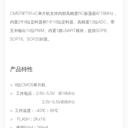
CMS79FT61xC单片机支持内部高精度RC振荡器8/16MHz，
内置2个8位定时器和1个16位定时器、高精度12位ADC、带
互补输出10位PWM、内置1路USART模块，提供SOP8、
SOP16、SOP20封装。
产品特性
> 8
位
CMOS
单片机
>
工作电压：
2.6V-5.5V @16MHz
2.0V~5.5V@8MHz
>
工作温度：
-40℃ - 85℃
> FLASH
：
2Kx16
>
通用
RAM
：
256x8