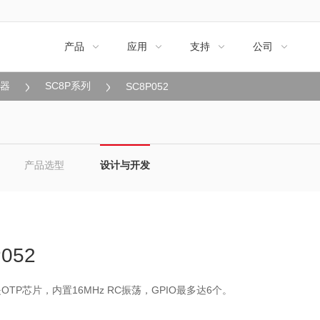
产品
应用
支持
公司




制器
SC8P系列
SC8P052
产品选型
设计与开发
052
2是OTP芯片，内置16MHz RC振荡，GPIO最多达6个。