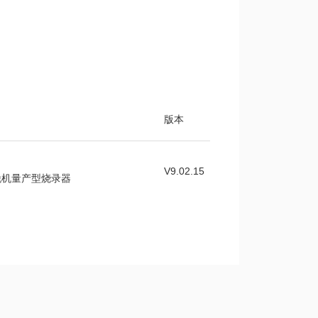
版本
V9.02.15
通用脱机量产型烧录器