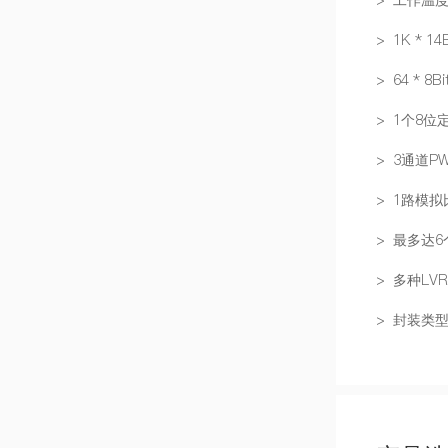
> 1K * 14
> 64 * 8B
> 1个8位
> 3通道P
> 1路模
> 最多达6
> 多种LV
> 封装类型