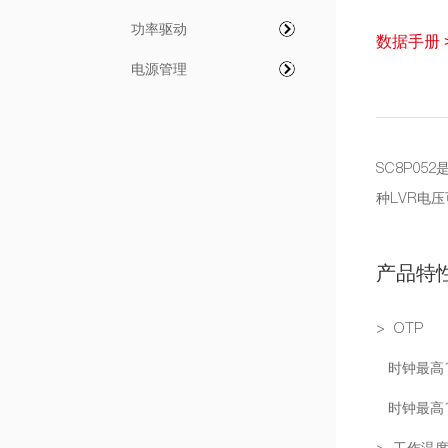
功率驱动
数据手册 
电源管理
SC8P05
种LVR电压
产品特
> OTP
时钟最高16M
时钟最高16M
> 工作温度：