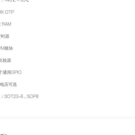
Bit OTP
it RAM
定时器
WM模块
拟比较器
个通用GPIO
R电压可选
：SOT23-6，SOP8