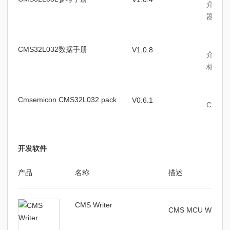
介绍C
器、时
CMS32L032数据手册
V1.0.8
介绍了
标、封
Cmsemicon.CMS32L032.pack
V0.6.1
CMS3
开发软件
产品
名称
描述
CMS Writer
CMS MCU Write