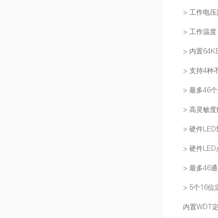
> 工作电压频
> 工作温度：
> 内置64K
> 支持4
> 最多46
> 高灵敏
> 硬件LE
> 硬件LE
> 最多46通
> 5个16
内置WDT