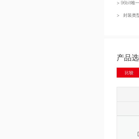
> 96bit唯
> 封装类型：
产品选
比较