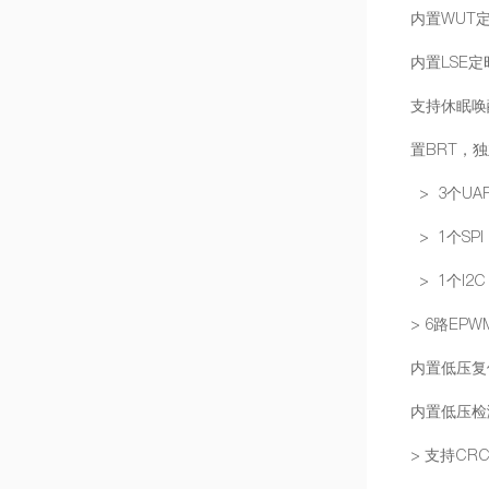
内置WU
内置LSE
支持休眠
置BRT，
> 3个UA
> 1个SPI
> 1个I2C
> 6路E
内置低压复位
内置低压检测功能
> 支持CRC