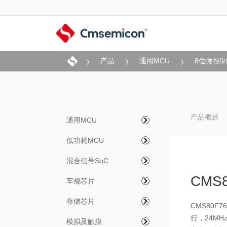
产品
通用MCU
8位微控
产品概述
通用MCU
低功耗MCU
混合信号SoC
CMS8
车规芯片
存储芯片
CMS80F7
行，24M
模拟及触摸