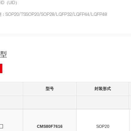
一ID（UID）
SOP20/TSSOP20/SOP28/LQFP32/LQFP44/LQFP48
型
型号
封装形式
CMS80F7616
SOP20