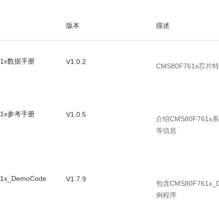
CMS80F761B
LQFP48
版本
描述
61x数据手册
V1.0.2
CMS80F761x
61x参考手册
V1.0.5
介绍CMS80F76
等信息
1x_DemoCode
V1.7.9
包含CMS80F761
例程序