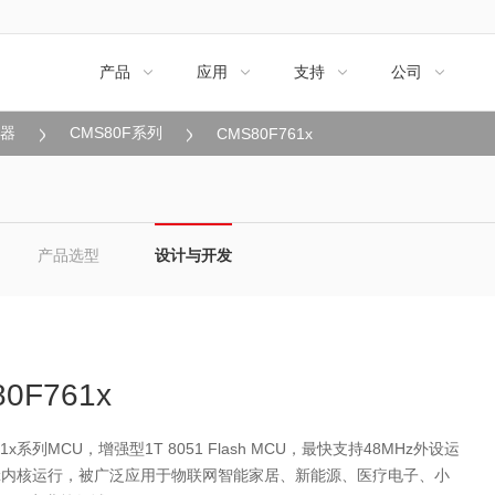
产品
应用
支持
公司




制器
CMS80F系列
CMS80F761x
产品选型
设计与开发
0F761x
61x系列MCU，增强型1T 8051 Flash MCU，最快支持48MHz外设运
Hz内核运行，被广泛应用于物联网智能家居、新能源、医疗电子、小