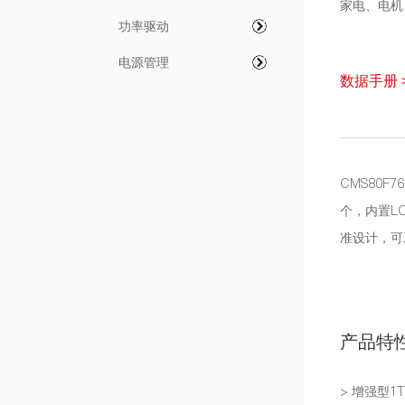
家电、电机
功率驱动
电源管理
数据手册 
CMS80F7
个，内置LC
准设计，可工作
产品特
> 增强型1T 