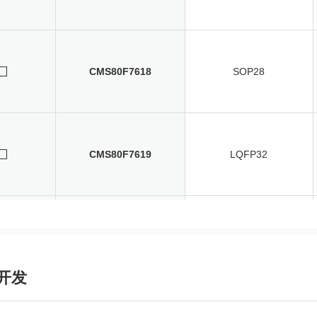
CMS80F7618
SOP28
CMS80F7619
LQFP32
CMS80F761A
LQFP44
开发